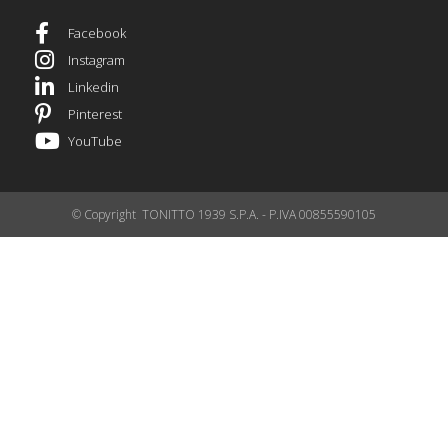
Facebook
Instagram
Linkedin
Pinterest
YouTube
© Copyright TONITTO 1939 S.P.A. - P.IVA 00855590105