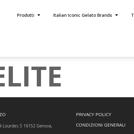
Prodotti
Italian Iconic Gelato Brands
T
ELITE
ZZO
PRIVACY POLICY
CONDIZIONI GENERALI
 di Lourdes 5 16152 Genova,