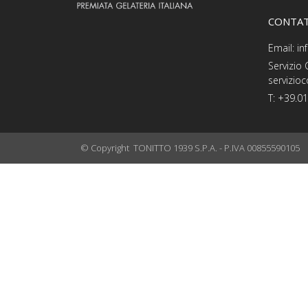
CONTAT
Email: i
Servizio
servizio
T: +39.0
© Copyright TONITTO 1939 S.P.A. - P.IVA 00855590105