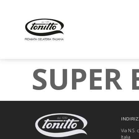
SUPER 
INDIRI
Via N.S.
Italia